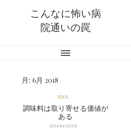
S
こんなに怖い病
k
i
院通いの罠
p
t
o
c
o
n
t
e
月:
6月 2018
n
t
調味料
調味料は取り寄せる価値が
ある
2018年6月29日