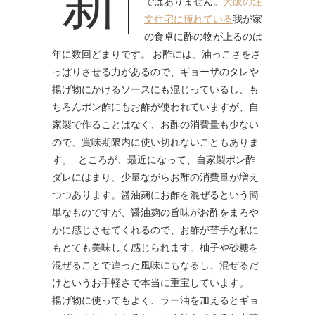
ではありません。
大阪の注
文住宅に憧れている
我が家
の食卓に酢の物が上るのは
年に数回どまりです。 お酢には、油っこさをさ
っぱりさせる力があるので、ギョーザのタレや
揚げ物にかけるソースにも混じっているし、も
ちろんポン酢にもお酢が使われていますが、自
家製で作ることはなく、お酢の消費量も少ない
ので、賞味期限内に使い切れないこともありま
す。 ところが、最近になって、自家製ポン酢
ダレにはまり、少量ながらお酢の消費量が増え
つつあります。醤油麹にお酢を混ぜるという簡
単なものですが、醤油麹の旨味がお酢をまろや
かに感じさせてくれるので、お酢が苦手な私に
もとても美味しく感じられます。柚子や砂糖を
混ぜることで違った風味にもなるし、混ぜるだ
けというお手軽さで本当に重宝しています。
揚げ物に使ってもよく、ラー油を加えるとギョ