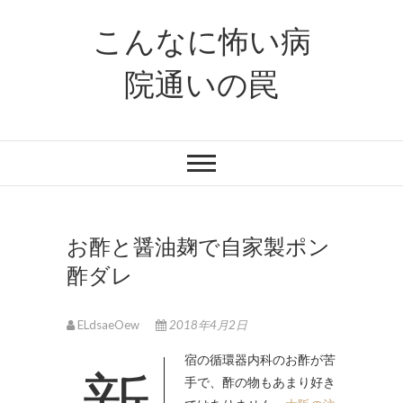
S
こんなに怖い病
k
i
院通いの罠
p
t
o
c
o
n
t
e
お酢と醤油麹で自家製ポン
n
酢ダレ
t
ELdsaeOew
2018年4月2日
新宿の循環器内科のお酢が苦
手で、酢の物もあまり好き