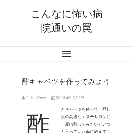
S
こんなに怖い病
k
i
院通いの罠
p
t
o
c
o
n
t
e
酢キャベツを作ってみよう
n
t
ELdsaeOew
2018年5月31日
酢とキャベツを使って、品川
区の高級なエステサロンに
一度は行ってみたいといつ
も言っていた母に教えても