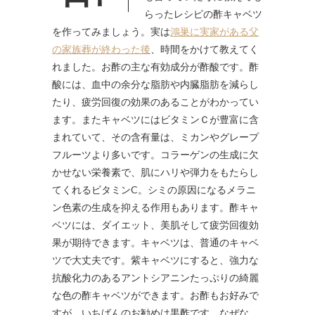
らったレシピの酢キャベツ
を作ってみましょう。実は
鴻巣に実家がある父
の家族葬が終わった後
、時間をかけて教えてく
れました。お酢の主な有効成分が酢酸です。酢
酸には、血中の余分な脂肪や内臓脂肪を減らし
たり、疲労回復の効果のあることがわかってい
ます。またキャベツにはビタミンＣが豊富に含
まれていて、その含有量は、ミカンやグレープ
フルーツより多いです。コラーゲンの生成に欠
かせない栄養素で、肌にハリや弾力をもたらし
てくれるビタミンC。シミの原因になるメラニ
ン色素の生成を抑える作用もあります。酢キャ
ベツには、ダイエット、美肌そして疲労回復効
果が期待できます。キャベツは、普通のキャベ
ツで大丈夫です。紫キャベツにすると、強力な
抗酸化力のあるアントシアニンたっぷりの綺麗
な色の酢キャベツができます。お酢もお好みで
すが、いちばんのお勧めは黒酢です。なぜな